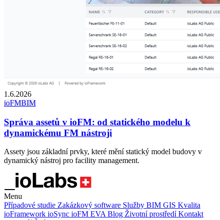
1.6.2026
ioFM
BIM
Správa assetů v ioFM: od statického modelu k
dynamickému FM nástroji
Assety jsou základní prvky, které mění statický model budovy v
dynamický nástroj pro facility management.
Menu
Případové studie
Zakázkový software
Služby
BIM
GIS
Kvalita
ioFramework
ioSync
ioFM
EVA
Blog
Životní prostředí
Kontakt