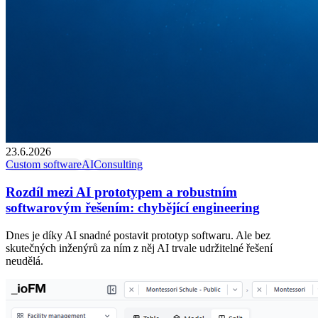
23.6.2026
Custom software
AI
Consulting
Rozdíl mezi AI prototypem a robustním
softwarovým řešením: chybějící engineering
Dnes je díky AI snadné postavit prototyp softwaru. Ale bez
skutečných inženýrů za ním z něj AI trvale udržitelné řešení
neudělá.