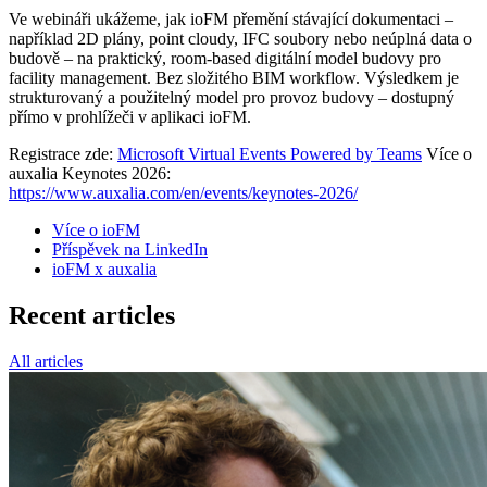
Ve webináři ukážeme, jak ioFM přemění stávající dokumentaci –
například 2D plány, point cloudy, IFC soubory nebo neúplná data o
budově – na praktický, room-based digitální model budovy pro
facility management. Bez složitého BIM workflow. Výsledkem je
strukturovaný a použitelný model pro provoz budovy – dostupný
přímo v prohlížeči v aplikaci ioFM.
Registrace zde:
Microsoft Virtual Events Powered by Teams
Více o
auxalia Keynotes 2026:
https://www.auxalia.com/en/events/keynotes-2026/
Více o ioFM
Příspěvek na LinkedIn
ioFM x auxalia
Recent articles
All articles