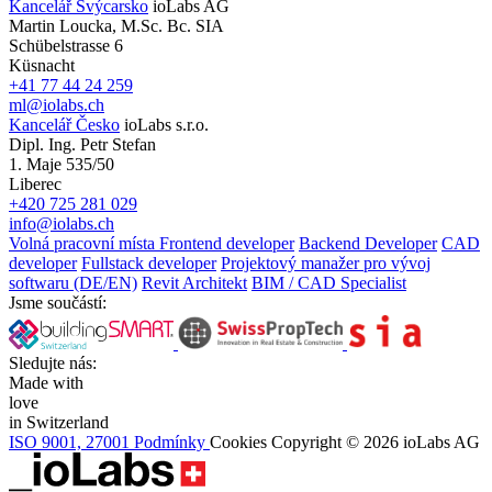
Kancelář Švýcarsko
ioLabs AG
Martin Loucka, M.Sc. Bc. SIA
Schübelstrasse 6
Küsnacht
+41 77 44 24 259
ml@iolabs.ch
Kancelář Česko
ioLabs s.r.o.
Dipl. Ing. Petr Stefan
1. Maje 535/50
Liberec
+420 725 281 029
info@iolabs.ch
Volná pracovní místa
Frontend developer
Backend Developer
CAD
developer
Fullstack developer
Projektový manažer pro vývoj
softwaru (DE/EN)
Revit Architekt
BIM / CAD Specialist
Jsme součástí:
Sledujte nás:
Made with
love
in Switzerland
ISO 9001, 27001
Podmínky
Cookies
Copyright © 2026 ioLabs AG