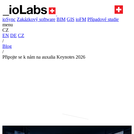
ioSync
Zakázkový software
BIM
GIS
ioFM
Případové studie
menu
CZ
EN
DE
CZ
/
Blog
/
Připojte se k nám na auxalia Keynotes 2026