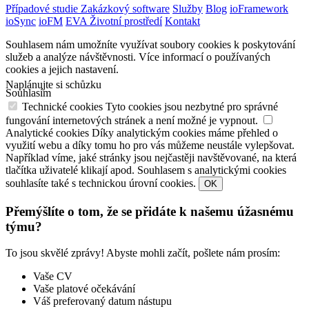
Případové studie
Zakázkový software
Služby
Blog
ioFramework
ioSync
ioFM
EVA
Životní prostředí
Kontakt
Souhlasem nám umožníte využívat soubory cookies k poskytování
služeb a analýze návštěvnosti.
Více informací o používaných
cookies a jejich nastavení.
Naplánujte si schůzku
Souhlasím
Technické cookies
Tyto cookies jsou nezbytné pro správné
fungování internetových stránek a není možné je vypnout.
Analytické cookies
Díky analytickým cookies máme přehled o
využití webu a díky tomu ho pro vás můžeme neustále vylepšovat.
Například víme, jaké stránky jsou nejčastěji navštěvované, na která
tlačítka uživatelé klikají apod. Souhlasem s analytickými cookies
souhlasíte také s technickou úrovní cookies.
OK
Přemýšlíte o tom, že se přidáte k našemu úžasnému
týmu?
To jsou skvělé zprávy! Abyste mohli začít, pošlete nám prosím:
Vaše CV
Vaše platové očekávání
Váš preferovaný datum nástupu