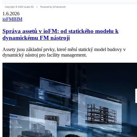
1.6.2026
ioFM
BIM
Správa assetů v ioFM: od statického modelu k
dynamickému FM nástroji
Assety jsou základní prvky, které mění statický model budovy v
dynamický nástroj pro facility management.