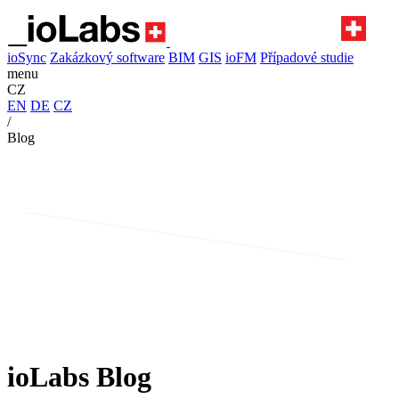
ioSync
Zakázkový software
BIM
GIS
ioFM
Případové studie
menu
CZ
EN
DE
CZ
/
Blog
ioLabs Blog