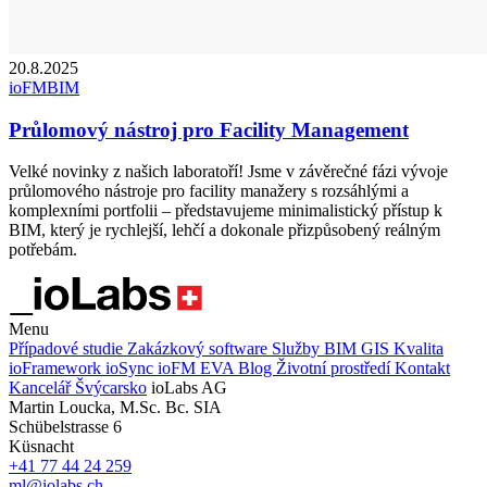
20.8.2025
ioFM
BIM
Průlomový nástroj pro Facility Management
Velké novinky z našich laboratoří! Jsme v závěrečné fázi vývoje
průlomového nástroje pro facility manažery s rozsáhlými a
komplexními portfolii – představujeme minimalistický přístup k
BIM, který je rychlejší, lehčí a dokonale přizpůsobený reálným
potřebám.
Menu
Případové studie
Zakázkový software
Služby
BIM
GIS
Kvalita
ioFramework
ioSync
ioFM
EVA
Blog
Životní prostředí
Kontakt
Kancelář Švýcarsko
ioLabs AG
Martin Loucka, M.Sc. Bc. SIA
Schübelstrasse 6
Küsnacht
+41 77 44 24 259
ml@iolabs.ch