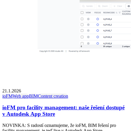
21.1.2026
ioFM
Web app
BIM
Content creation
ioFM pro facility management: naše řešení dostupé
v Autodesk App Store
NOVINKA: S radostí oznamujeme, že ioFM, BIM řešení pro
facility management, je teď live v Autodesk App Store.