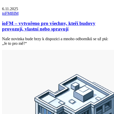
6.11.2025
ioFM
BIM
ioFM – vytvořeno pro všechny, kteří budovy
provozují, vlastní nebo spravují
Naše novinka bude brzy k dispozici a mnoho odborníků se už ptá:
„Je to pro mě?“