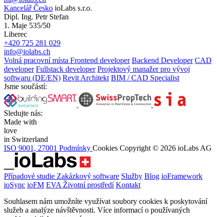
Kancelář Česko
ioLabs s.r.o.
Dipl. Ing. Petr Stefan
1. Maje 535/50
Liberec
+420 725 281 029
info@iolabs.ch
Volná pracovní místa
Frontend developer
Backend Developer
CAD
developer
Fullstack developer
Projektový manažer pro vývoj
softwaru (DE/EN)
Revit Architekt
BIM / CAD Specialist
Jsme součástí:
Sledujte nás:
Made with
love
in Switzerland
ISO 9001, 27001
Podmínky
Cookies
Copyright © 2026 ioLabs AG
Případové studie
Zakázkový software
Služby
Blog
ioFramework
ioSync
ioFM
EVA
Životní prostředí
Kontakt
Souhlasem nám umožníte využívat soubory cookies k poskytování
služeb a analýze návštěvnosti.
Více informací o používaných