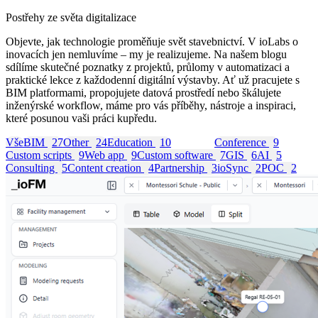
Postřehy ze světa digitalizace
Objevte, jak technologie proměňuje svět stavebnictví. V ioLabs o
inovacích jen nemluvíme – my je realizujeme. Na našem blogu
sdílíme skutečné poznatky z projektů, průlomy v automatizaci a
praktické lekce z každodenní digitální výstavby. Ať už pracujete s
BIM platformami, propojujete datová prostředí nebo škálujete
inženýrské workflow, máme pro vás příběhy, nástroje a inspiraci,
které posunou vaši práci kupředu.
Vše
BIM
27
Other
24
Education
10
ioFM
10
Conference
9
Custom scripts
9
Web app
9
Custom software
7
GIS
6
AI
5
Consulting
5
Content creation
4
Partnership
3
ioSync
2
POC
2