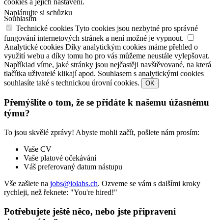
cookies a jejich nastavení.
Naplánujte si schůzku
Souhlasím
Technické cookies
Tyto cookies jsou nezbytné pro správné
fungování internetových stránek a není možné je vypnout.
Analytické cookies
Díky analytickým cookies máme přehled o
využití webu a díky tomu ho pro vás můžeme neustále vylepšovat.
Například víme, jaké stránky jsou nejčastěji navštěvované, na která
tlačítka uživatelé klikají apod. Souhlasem s analytickými cookies
souhlasíte také s technickou úrovní cookies.
OK
Přemýšlíte o tom, že se přidáte k našemu úžasnému
týmu?
To jsou skvělé zprávy! Abyste mohli začít, pošlete nám prosím:
Vaše CV
Vaše platové očekávání
Váš preferovaný datum nástupu
Vše zašlete na
jobs@iolabs.ch
. Ozveme se vám s dalšími kroky
rychleji, než řeknete: "You're hired!"
Potřebujete ještě něco, nebo jste připraveni