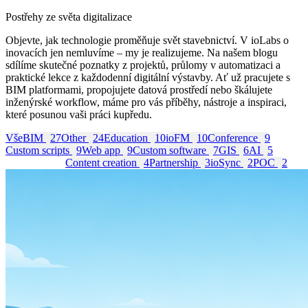
Postřehy ze světa digitalizace
Objevte, jak technologie proměňuje svět stavebnictví. V ioLabs o
inovacích jen nemluvíme – my je realizujeme. Na našem blogu
sdílíme skutečné poznatky z projektů, průlomy v automatizaci a
praktické lekce z každodenní digitální výstavby. Ať už pracujete s
BIM platformami, propojujete datová prostředí nebo škálujete
inženýrské workflow, máme pro vás příběhy, nástroje a inspiraci,
které posunou vaši práci kupředu.
Vše
BIM
27
Other
24
Education
10
ioFM
10
Conference
9
Custom scripts
9
Web app
9
Custom software
7
GIS
6
AI
5
Consulting
5
Content creation
4
Partnership
3
ioSync
2
POC
2