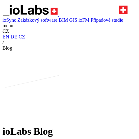
ioSync
Zakázkový software
BIM
GIS
ioFM
Případové studie
menu
CZ
EN
DE
CZ
/
Blog
ioLabs Blog