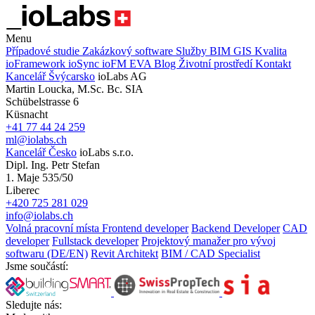
Menu
Případové studie
Zakázkový software
Služby
BIM
GIS
Kvalita
ioFramework
ioSync
ioFM
EVA
Blog
Životní prostředí
Kontakt
Kancelář Švýcarsko
ioLabs AG
Martin Loucka, M.Sc. Bc. SIA
Schübelstrasse 6
Küsnacht
+41 77 44 24 259
ml@iolabs.ch
Kancelář Česko
ioLabs s.r.o.
Dipl. Ing. Petr Stefan
1. Maje 535/50
Liberec
+420 725 281 029
info@iolabs.ch
Volná pracovní místa
Frontend developer
Backend Developer
CAD
developer
Fullstack developer
Projektový manažer pro vývoj
softwaru (DE/EN)
Revit Architekt
BIM / CAD Specialist
Jsme součástí:
Sledujte nás: