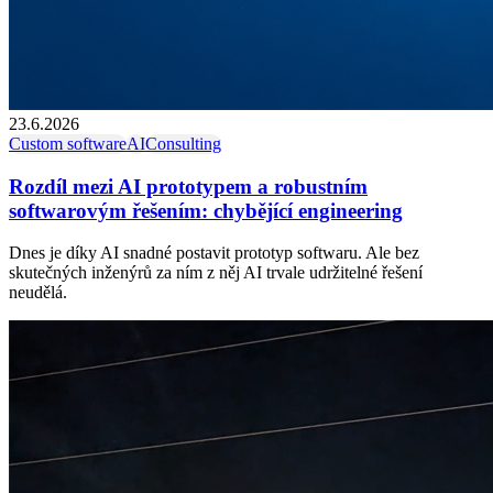
23.6.2026
Custom software
AI
Consulting
Rozdíl mezi AI prototypem a robustním
softwarovým řešením: chybějící engineering
Dnes je díky AI snadné postavit prototyp softwaru. Ale bez
skutečných inženýrů za ním z něj AI trvale udržitelné řešení
neudělá.