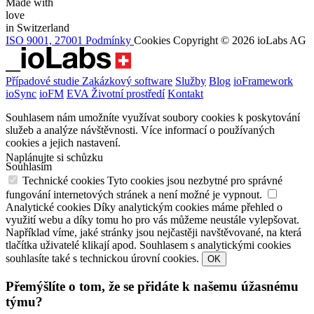
Made with
love
in Switzerland
ISO 9001, 27001
Podmínky
Cookies
Copyright © 2026 ioLabs AG
Případové studie
Zakázkový software
Služby
Blog
ioFramework
ioSync
ioFM
EVA
Životní prostředí
Kontakt
Souhlasem nám umožníte využívat soubory cookies k poskytování
služeb a analýze návštěvnosti.
Více informací o používaných
cookies a jejich nastavení.
Naplánujte si schůzku
Souhlasím
Technické cookies
Tyto cookies jsou nezbytné pro správné
fungování internetových stránek a není možné je vypnout.
Analytické cookies
Díky analytickým cookies máme přehled o
využití webu a díky tomu ho pro vás můžeme neustále vylepšovat.
Například víme, jaké stránky jsou nejčastěji navštěvované, na která
tlačítka uživatelé klikají apod. Souhlasem s analytickými cookies
souhlasíte také s technickou úrovní cookies.
OK
Přemýšlíte o tom, že se přidáte k našemu úžasnému
týmu?