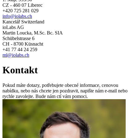
CZ - 460 07 Liberec
+420 725 281 029
info@iolabs.ch
Kancelář Switzerland
ioLabs AG
Martin Loucka, M.Sc. Bc. SIA
Schübelstrasse 6
CH - 8700 Küsnacht
+41 77 44 24 259
ml@iolabs.ch
Kontakt
Pokud máte dotazy, potřebujete obecné informace, cenovou
nabídku, nebo nás chcete jen pozdravit, napište nám e-mail nebo
rychle zavolejte. Bude nám ctí vám pomoci.