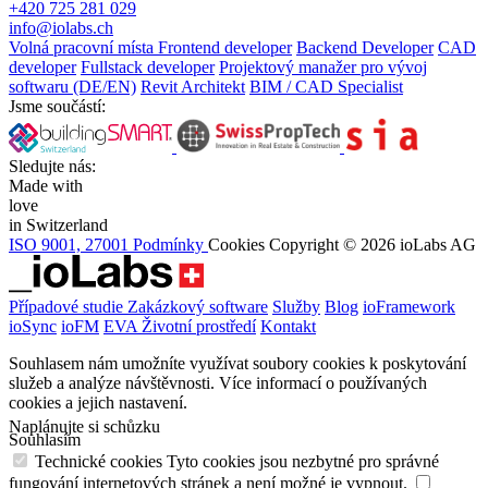
+420 725 281 029
info@iolabs.ch
Volná pracovní místa
Frontend developer
Backend Developer
CAD
developer
Fullstack developer
Projektový manažer pro vývoj
softwaru (DE/EN)
Revit Architekt
BIM / CAD Specialist
Jsme součástí:
Sledujte nás:
Made with
love
in Switzerland
ISO 9001, 27001
Podmínky
Cookies
Copyright © 2026 ioLabs AG
Případové studie
Zakázkový software
Služby
Blog
ioFramework
ioSync
ioFM
EVA
Životní prostředí
Kontakt
Souhlasem nám umožníte využívat soubory cookies k poskytování
služeb a analýze návštěvnosti.
Více informací o používaných
cookies a jejich nastavení.
Naplánujte si schůzku
Souhlasím
Technické cookies
Tyto cookies jsou nezbytné pro správné
fungování internetových stránek a není možné je vypnout.