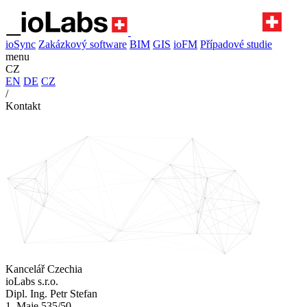
ioSync
Zakázkový software
BIM
GIS
ioFM
Případové studie
menu
CZ
EN
DE
CZ
/
Kontakt
Kancelář Czechia
ioLabs s.r.o.
Dipl. Ing. Petr Stefan
1. Maje 535/50