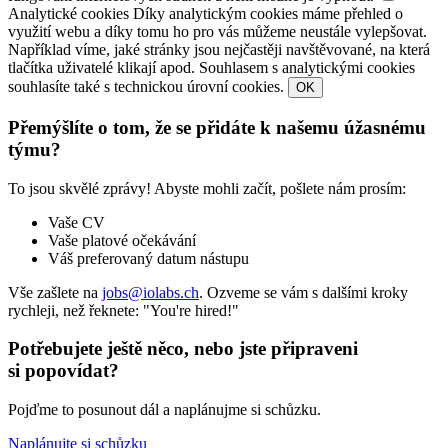
Analytické cookies
Díky analytickým cookies máme přehled o
využití webu a díky tomu ho pro vás můžeme neustále vylepšovat.
Například víme, jaké stránky jsou nejčastěji navštěvované, na která
tlačítka uživatelé klikají apod. Souhlasem s analytickými cookies
souhlasíte také s technickou úrovní cookies.
OK
Přemýšlíte o tom, že se přidáte k našemu úžasnému
týmu?
To jsou skvělé zprávy! Abyste mohli začít, pošlete nám prosím:
Vaše CV
Vaše platové očekávání
Váš preferovaný datum nástupu
Vše zašlete na
jobs@iolabs.ch
. Ozveme se vám s dalšími kroky
rychleji, než řeknete: "You're hired!"
Potřebujete ještě něco, nebo jste připraveni
si popovídat?
Pojďme to posunout dál a naplánujme si schůzku.
Naplánujte si schůzku