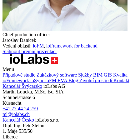
Chief production officer
Jaroslav Danicek
Vedení oblasti:
ioFM
,
ioFramework for backend
Stáhnout firemní prezentaci
Menu
Případové studie
Zakázkový software
Služby
BIM
GIS
Kvalita
ioFramework
ioSync
ioFM
EVA
Blog
Životní prostředí
Kontakt
Kancelář Švýcarsko
ioLabs AG
Martin Loucka, M.Sc. Bc. SIA
Schübelstrasse 6
Küsnacht
+41 77 44 24 259
ml@iolabs.ch
Kancelář Česko
ioLabs s.r.o.
Dipl. Ing. Petr Stefan
1. Maje 535/50
Liberec