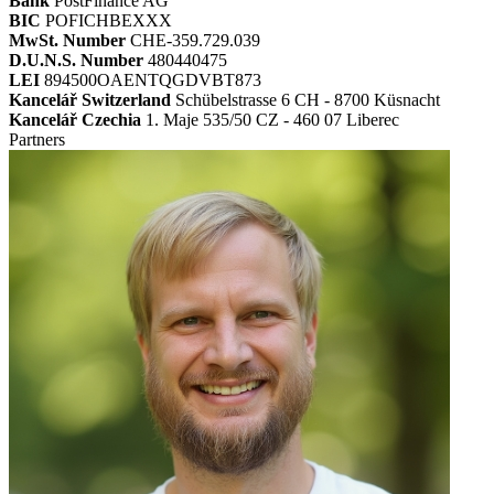
Bank
PostFinance AG
BIC
POFICHBEXXX
MwSt. Number
CHE-359.729.039
D.U.N.S. Number
480440475
LEI
894500OAENTQGDVBT873
Kancelář Switzerland
Schübelstrasse 6 CH - 8700 Küsnacht
Kancelář Czechia
1. Maje 535/50 CZ - 460 07 Liberec
Partners