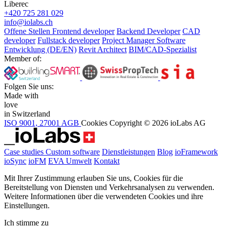
Liberec
+420 725 281 029
info@iolabs.ch
Offene Stellen
Frontend developer
Backend Developer
CAD
developer
Fullstack developer
Project Manager Software
Entwicklung (DE/EN)
Revit Architect
BIM/CAD-Spezialist
Member of:
Folgen Sie uns:
Made with
love
in Switzerland
ISO 9001, 27001
AGB
Cookies
Copyright © 2026 ioLabs AG
Case studies
Custom software
Dienstleistungen
Blog
ioFramework
ioSync
ioFM
EVA
Umwelt
Kontakt
Mit Ihrer Zustimmung erlauben Sie uns, Cookies für die
Bereitstellung von Diensten und Verkehrsanalysen zu verwenden.
Weitere Informationen über die verwendeten Cookies und ihre
Einstellungen.
Ich stimme zu