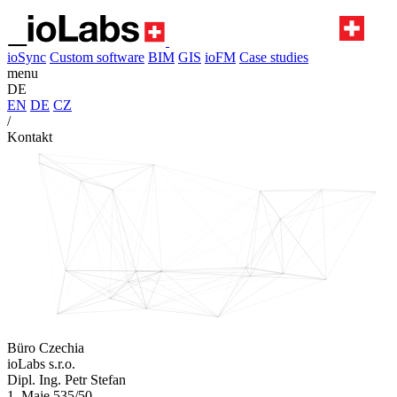
ioSync
Custom software
BIM
GIS
ioFM
Case studies
menu
DE
EN
DE
CZ
/
Kontakt
Büro Czechia
ioLabs s.r.o.
Dipl. Ing. Petr Stefan
1. Maje 535/50