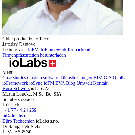
Chief production officer
Jaroslav Danicek
Leitung von:
ioFM
,
ioFramework for backend
Firmenpräsentation herunterladen
Menu
Case studies
Custom software
Dienstleistungen
BIM
GIS
Qualität
ioFramework
ioSync
ioFM
EVA
Blog
Umwelt
Kontakt
Büro Schweiz
ioLabs AG
Martin Loucka, M.Sc. Bc. SIA
Schübelstrasse 6
Küsnacht
+41 77 44 24 259
ml@iolabs.ch
Büro Tschechien
ioLabs s.r.o.
Dipl. Ing. Petr Stefan
1. Maje 535/50