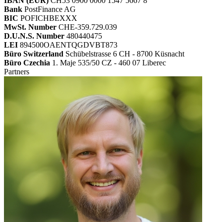
IBAN (EUR)
CH53 0900 0000 1547 5667 8
Bank
PostFinance AG
BIC
POFICHBEXXX
MwSt. Number
CHE-359.729.039
D.U.N.S. Number
480440475
LEI
894500OAENTQGDVBT873
Büro Switzerland
Schübelstrasse 6 CH - 8700 Küsnacht
Büro Czechia
1. Maje 535/50 CZ - 460 07 Liberec
Partners