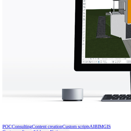
POC
Consulting
Content creation
Custom scripts
AI
BIM
GIS