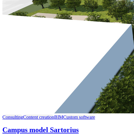
Consulting
Content creation
BIM
Custom software
Campus model Sartorius