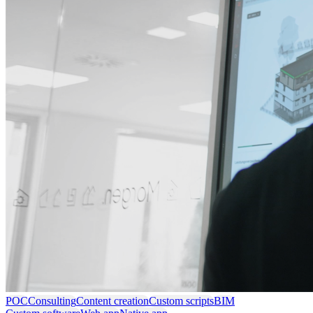
POC
Consulting
Content creation
Custom scripts
BIM