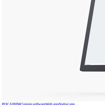
POC
AI
BIM
Custom software
Web app
Native app