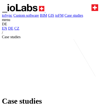
ioSync
Custom software
BIM
GIS
ioFM
Case studies
menu
DE
EN
DE
CZ
/
Case studies
Case studies