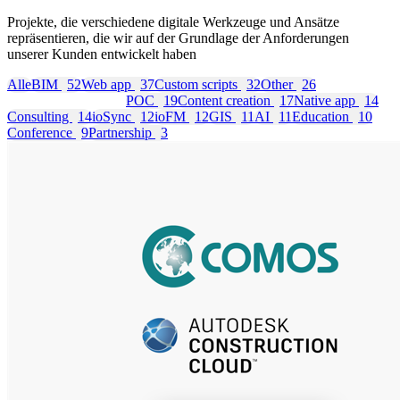
Projekte, die verschiedene digitale Werkzeuge und Ansätze
repräsentieren, die wir auf der Grundlage der Anforderungen
unserer Kunden entwickelt haben
Alle
BIM
52
Web app
37
Custom scripts
32
Other
26
Custom software
25
POC
19
Content creation
17
Native app
14
Consulting
14
ioSync
12
ioFM
12
GIS
11
AI
11
Education
10
Conference
9
Partnership
3