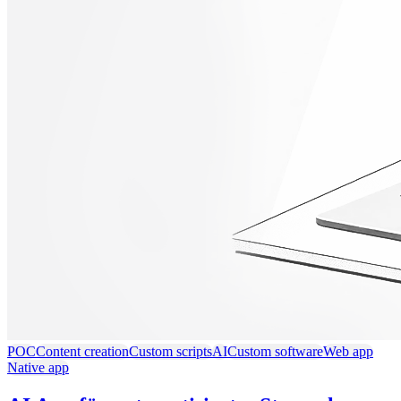
POC
Content creation
Custom scripts
AI
Custom software
Web app
Native app