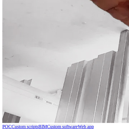
POC
Custom scripts
BIM
Custom software
Web app