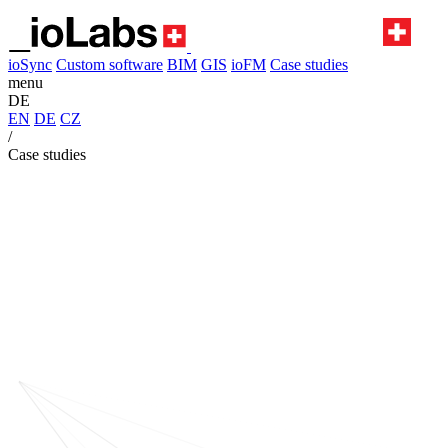
ioSync
Custom software
BIM
GIS
ioFM
Case studies
menu
DE
EN
DE
CZ
/
Case studies