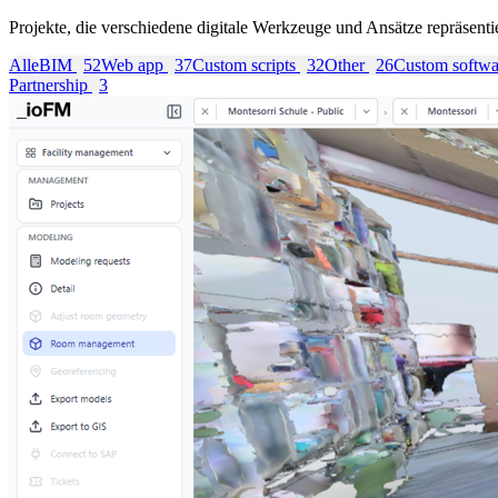
Projekte, die verschiedene digitale Werkzeuge und Ansätze repräsent
Alle
BIM
52
Web app
37
Custom scripts
32
Other
26
Custom softw
Partnership
3