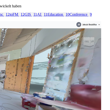
twickelt haben
ync
12
ioFM
12
GIS
11
AI
11
Education
10
Conference
9