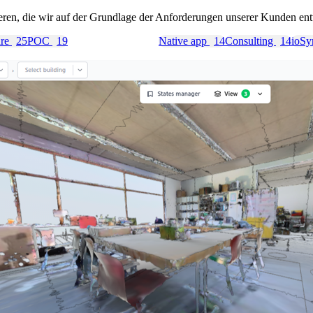
ieren, die wir auf der Grundlage der Anforderungen unserer Kunden en
are
25
POC
19
Content creation
17
Native app
14
Consulting
14
ioS