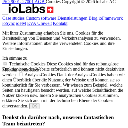
ISO 9001, 27001
AGB
Cookies
Copyright © 2026 ioLabs AG
Case studies
Custom software
Dienstleistungen
Blog
ioFramework
ioSync
ioFM
EVA
Umwelt
Kontakt
Mit Ihrer Zustimmung erlauben Sie uns, Cookies für die
Bereitstellung von Diensten und Verkehrsanalysen zu verwenden.
Weitere Informationen über die verwendeten Cookies und ihre
Einstellungen.
Ich stimme zu
Technische Cookies
Diese Cookies sind für das reibungslose
Funktionieren der Website erforderlich und können nicht deaktiviert
Meeting vereinbaren
werden.
Analyse-Cookies
Dank der Analyse-Cookies haben wir
einen Überblick über die Nutzung der Website und können sie so
kontinuierlich für Sie verbessern. Wir wissen zum Beispiel, welche
Seiten am häufigsten besucht werden, auf welche Schaltflächen die
Nutzer klicken usw. Indem Sie analytischen Cookies zustimmen,
erklären Sie sich auch mit der technischen Ebene der Cookies
einverstanden.
OK
Denkst du darüber nach, unserem fantastischen
Team beizutreten?