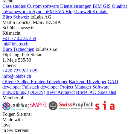
Menu
Case studies
Custom software
Dienstleistungen
BIM
GIS
Qualität
ioFramework
ioSync
ioFM
EVA
Blog
Umwelt
Kontakt
Büro Schweiz
ioLabs AG
Martin Loucka, M.Sc. Bc. SIA
Schübelstrasse 6
Küsnacht
+41 77 44 24 259
ml@iolabs.ch
Büro Tschechien
ioLabs s.r.o.
Dipl. Ing. Petr Stefan
1. Maje 535/50
Liberec
+420 725 281 029
info@iolabs.ch
Offene Stellen
Frontend developer
Backend Developer
CAD
developer
Fullstack developer
Project Manager Software
Entwicklung (DE/EN)
Revit Architect
BIM/CAD-Spezialist
Member of:
Folgen Sie uns:
Made with
love
in Switzerland