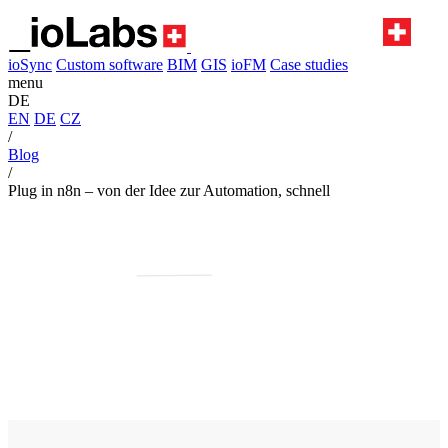
ioSync
Custom software
BIM
GIS
ioFM
Case studies
menu
DE
EN
DE
CZ
/
Blog
/
Plug in n8n – von der Idee zur Automation, schnell