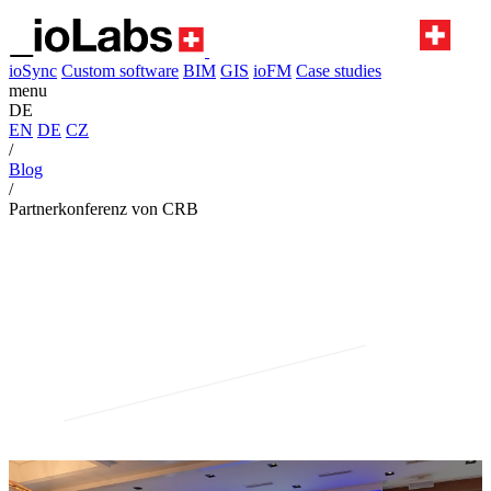
ioSync
Custom software
BIM
GIS
ioFM
Case studies
menu
DE
EN
DE
CZ
/
Blog
/
Partnerkonferenz von CRB