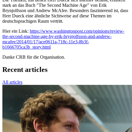
stark an das Buch "The Second Machine Age" von Erik
Brynjolfsson und Andrew McAfee. Besonders faszinierend ist, dass
Herr Dueck eine ähnliche Sichtweise auf diese Themen im
deutschsprachigen Raum vertritt.
Hier ein Link:
https://www.washingtonpost.com/opinions/review-
the-second-machine-age-by-erik-brynjolfsson-and-andrew-
mcafee/2014/01/17/ace0611a-718c-11e3-8b3f-
b1666705ca3b_story.html
Danke CRB für die Organisation.
Recent articles
All articles