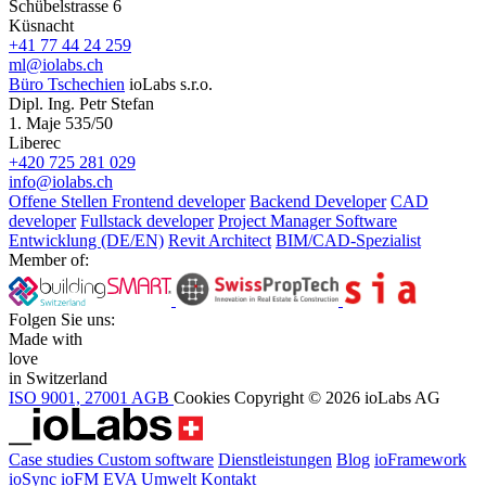
Schübelstrasse 6
Küsnacht
+41 77 44 24 259
ml@iolabs.ch
Büro Tschechien
ioLabs s.r.o.
Dipl. Ing. Petr Stefan
1. Maje 535/50
Liberec
+420 725 281 029
info@iolabs.ch
Offene Stellen
Frontend developer
Backend Developer
CAD
developer
Fullstack developer
Project Manager Software
Entwicklung (DE/EN)
Revit Architect
BIM/CAD-Spezialist
Member of:
Folgen Sie uns:
Made with
love
in Switzerland
ISO 9001, 27001
AGB
Cookies
Copyright © 2026 ioLabs AG
Case studies
Custom software
Dienstleistungen
Blog
ioFramework
ioSync
ioFM
EVA
Umwelt
Kontakt