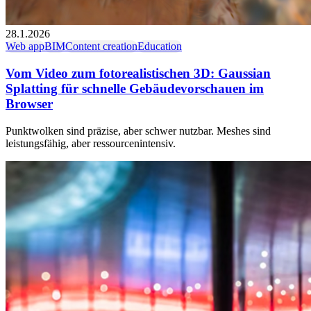
28.1.2026
Web app
BIM
Content creation
Education
Vom Video zum fotorealistischen 3D: Gaussian
Splatting für schnelle Gebäudevorschauen im
Browser
Punktwolken sind präzise, aber schwer nutzbar. Meshes sind
leistungsfähig, aber ressourcenintensiv.