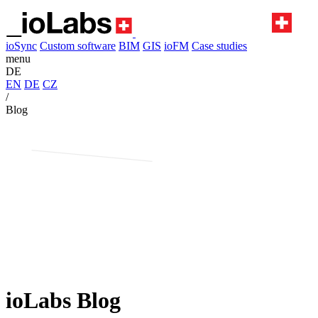
ioSync
Custom software
BIM
GIS
ioFM
Case studies
menu
DE
EN
DE
CZ
/
Blog
ioLabs Blog