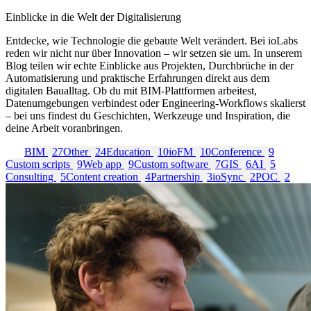
Einblicke in die Welt der Digitalisierung
Entdecke, wie Technologie die gebaute Welt verändert. Bei ioLabs
reden wir nicht nur über Innovation – wir setzen sie um. In unserem
Blog teilen wir echte Einblicke aus Projekten, Durchbrüche in der
Automatisierung und praktische Erfahrungen direkt aus dem
digitalen Baualltag. Ob du mit BIM-Plattformen arbeitest,
Datenumgebungen verbindest oder Engineering-Workflows skalierst
– bei uns findest du Geschichten, Werkzeuge und Inspiration, die
deine Arbeit voranbringen.
Alle
BIM
27
Other
24
Education
10
ioFM
10
Conference
9
Custom scripts
9
Web app
9
Custom software
7
GIS
6
AI
5
Consulting
5
Content creation
4
Partnership
3
ioSync
2
POC
2