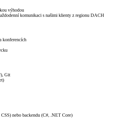
elkou výhodou
každodenní komunikaci s našimi klienty z regionu DACH
a konferencích
ecku
), Git
et)
5, CSS) nebo backendu (C#, .NET Core)