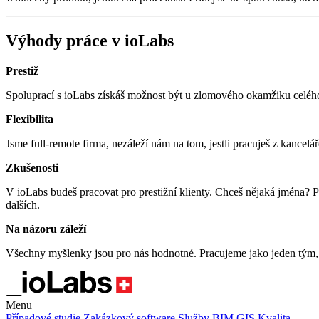
Výhody práce v ioLabs
Prestiž
Spoluprací s ioLabs získáš možnost být u zlomového okamžiku celéh
Flexibilita
Jsme full-remote firma, nezáleží nám na tom, jestli pracuješ z kancel
Zkušenosti
V ioLabs budeš pracovat pro prestižní klienty. Chceš nějaká jmén
dalších.
Na názoru záleží
Všechny myšlenky jsou pro nás hodnotné. Pracujeme jako jeden tým, 
Menu
Případové studie
Zakázkový software
Služby
BIM
GIS
Kvalita