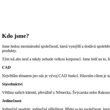
Kdo jsme?
Jsme hrdou mezinárodní společností, která vymýšlí a dodává spolehlivá
produkty.
Tým ioLabs není a nikdy nebude velkou korporací. Jsme hrdí na to, ž
CAD
Největším tématem pro nás je vývoj CAD funkcí. Hlavním cílem je na
Stavebnictví
Většina našich klientů, převážně z Německa, Švýcarska nebo Rakousk
Jedinečnost
Jedinečný produkt, jedinečná příležitost. Přidej se ke společnosti, kt