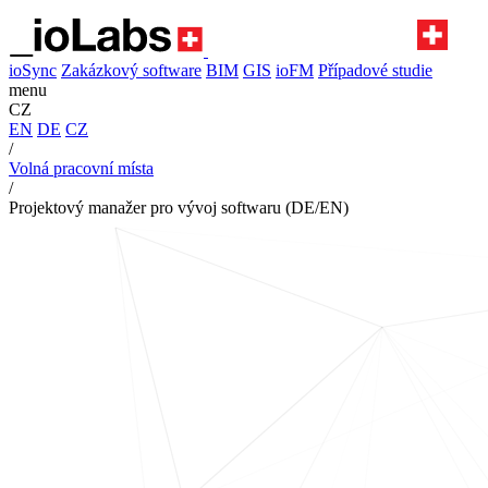
ioSync
Zakázkový software
BIM
GIS
ioFM
Případové studie
menu
CZ
EN
DE
CZ
/
Volná pracovní místa
/
Projektový manažer pro vývoj softwaru (DE/EN)