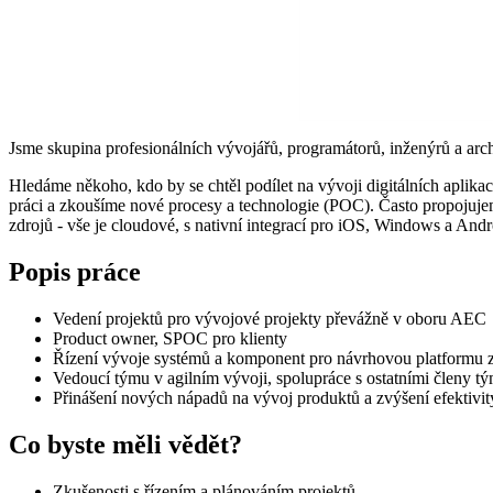
Jsme skupina profesionálních vývojářů, programátorů, inženýrů a arc
Hledáme někoho, kdo by se chtěl podílet na vývoji digitálních aplikac
práci a zkoušíme nové procesy a technologie (POC). Často propojuje
zdrojů - vše je cloudové, s nativní integrací pro iOS, Windows a And
Popis práce
Vedení projektů pro vývojové projekty převážně v oboru AEC
Product owner, SPOC pro klienty
Řízení vývoje systémů a komponent pro návrhovou platformu 
Vedoucí týmu v agilním vývoji, spolupráce s ostatními členy t
Přinášení nových nápadů na vývoj produktů a zvýšení efektivit
Co byste měli vědět?
Zkušenosti s řízením a plánováním projektů