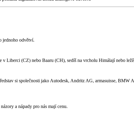
o jednoho odvětví.
áře v Liberci (CZ) nebo Baaru (CH), sedíš na vrcholu Himálají nebo lež
a? Představ si společnosti jako Autodesk, Andritz AG, armasuisse,
názory a nápady pro nás mají cenu.