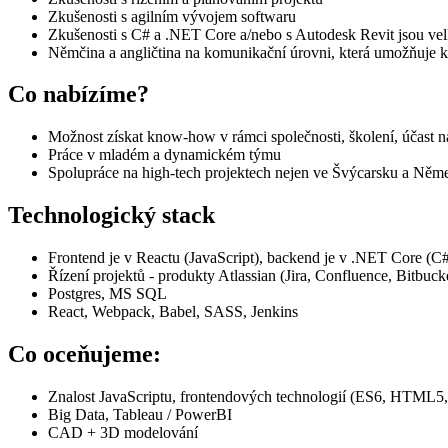
Zkušenosti s agilním vývojem softwaru
Zkušenosti s C# a .NET Core a/nebo s Autodesk Revit jsou v
Němčina a angličtina na komunikační úrovni, která umožňuje 
Co nabízíme?
Možnost získat know-how v rámci společnosti, školení, účast n
Práce v mladém a dynamickém týmu
Spolupráce na high-tech projektech nejen ve Švýcarsku a Něm
Technologický stack
Frontend je v Reactu (JavaScript), backend je v .NET Core (C#
Řízení projektů - produkty Atlassian (Jira, Confluence, Bitbuck
Postgres, MS SQL
React, Webpack, Babel, SASS, Jenkins
Co oceňujeme:
Znalost JavaScriptu, frontendových technologií (ES6, HTML
Big Data, Tableau / PowerBI
CAD + 3D modelování