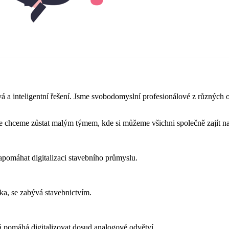
 a inteligentní řešení.
Jsme svobodomyslní profesionálové z různých obor
e chceme zůstat malým týmem, kde si můžeme všichni společně zajít na
pomáhat digitalizaci stavebního průmyslu.
a, se zabývá stavebnictvím.
erá pomáhá digitalizovat dosud analogové odvětví.