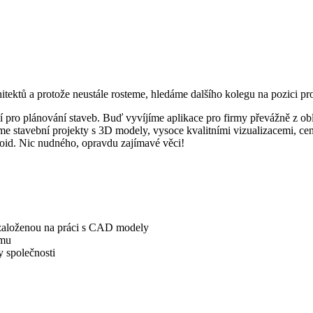
hitektů a protože neustále rosteme, hledáme dalšího kolegu na pozici 
í pro plánování staveb. Buď vyvíjíme aplikace pro firmy převážně z obla
me stavební projekty s 3D modely, vysoce kvalitními vizualizacemi, c
roid. Nic nudného, opravdu zajímavé věci!
založenou na práci s CAD modely
ýmu
y společnosti