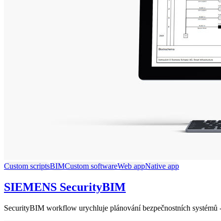
Custom scripts
BIM
Custom software
Web app
Native app
SIEMENS SecurityBIM
SecurityBIM workflow urychluje plánování bezpečnostních systémů 