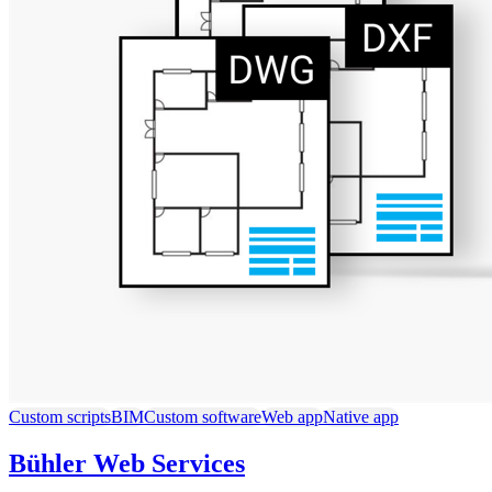
Custom scripts
BIM
Custom software
Web app
Native app
Bühler Web Services