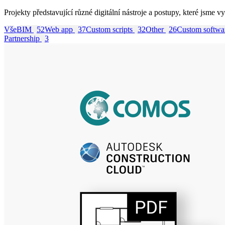
Projekty představující různé digitální nástroje a postupy, které jsme 
Vše
BIM
52
Web app
37
Custom scripts
32
Other
26
Custom softw
Partnership
3