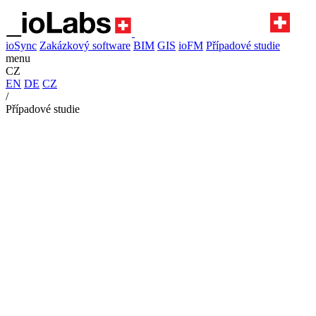
ioSync
Zakázkový software
BIM
GIS
ioFM
Případové studie
menu
CZ
EN
DE
CZ
/
Případové studie