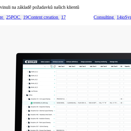
vyvinuli na základě požadavků našich klientů
are
25
POC
19
Content creation
17
Native app
14
Consulting
14
ioSy