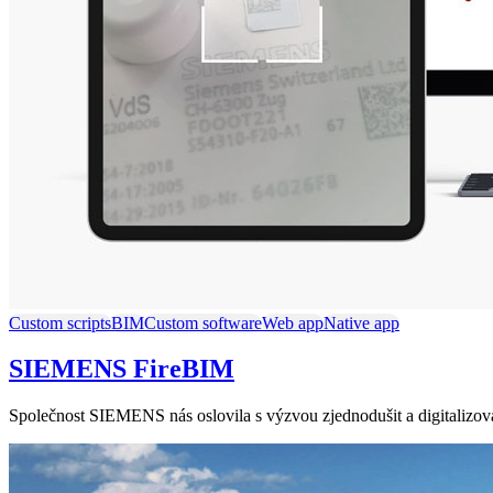
Custom scripts
BIM
Custom software
Web app
Native app
SIEMENS FireBIM
Společnost SIEMENS nás oslovila s výzvou zjednodušit a digitalizova