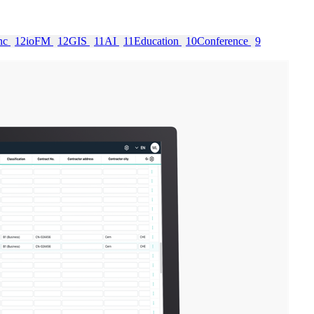
nc
12
ioFM
12
GIS
11
AI
11
Education
10
Conference
9