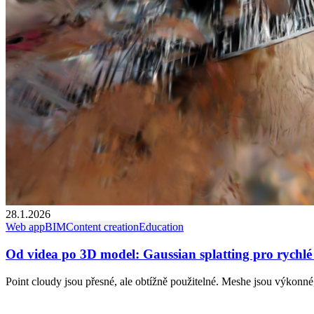
28.1.2026
Web app
BIM
Content creation
Education
Od videa po 3D model: Gaussian splatting pro rychl
Point cloudy jsou přesné, ale obtížně použitelné. Meshe jsou výkonné,