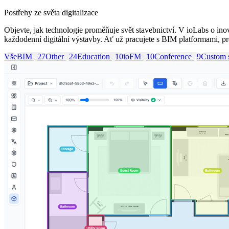
Postřehy ze světa digitalizace
Objevte, jak technologie proměňuje svět stavebnictví. V ioLabs o ino
každodenní digitální výstavby. Ať už pracujete s BIM platformami, pro
Vše
BIM
27
Other
24
Education
10
ioFM
10
Conference
9
Custom 