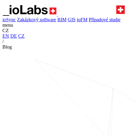
ioSync
Zakázkový software
BIM
GIS
ioFM
Případové studie
menu
CZ
EN
DE
CZ
/
Blog