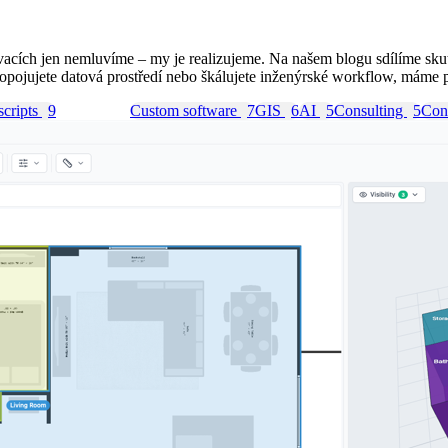
vacích jen nemluvíme – my je realizujeme. Na našem blogu sdílíme skut
pojujete datová prostředí nebo škálujete inženýrské workflow, máme pro
scripts
9
Web app
9
Custom software
7
GIS
6
AI
5
Consulting
5
Cont