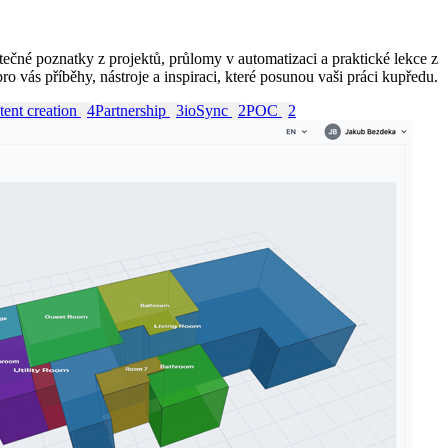
ečné poznatky z projektů, průlomy v automatizaci a praktické lekce z
 vás příběhy, nástroje a inspiraci, které posunou vaši práci kupředu.
ent creation
4
Partnership
3
ioSync
2
POC
2