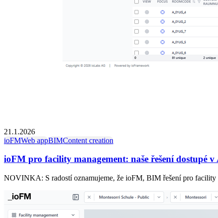
21.1.2026
ioFM
Web app
BIM
Content creation
ioFM pro facility management: naše řešení dostupé v
NOVINKA: S radostí oznamujeme, že ioFM, BIM řešení pro facility 